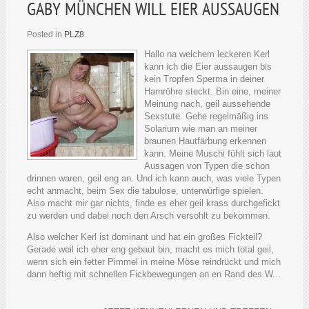
GABY MÜNCHEN WILL EIER AUSSAUGEN
Posted in
PLZ8
Hallo na welchem leckeren Kerl
kann ich die Eier aussaugen bis
kein Tropfen Sperma in deiner
Harnröhre steckt. Bin eine, meiner
Meinung nach, geil aussehende
Sexstute. Gehe regelmäßig ins
Solarium wie man an meiner
braunen Hautfärbung erkennen
kann. Meine Muschi fühlt sich laut
Aussagen von Typen die schon
drinnen waren, geil eng an. Und ich kann auch, was viele Typen
echt anmacht, beim Sex die tabulose, unterwürfige spielen.
Also macht mir gar nichts, finde es eher geil krass durchgefickt
zu werden und dabei noch den Arsch versohlt zu bekommen.
Also welcher Kerl ist dominant und hat ein großes Fickteil?
Gerade weil ich eher eng gebaut bin, macht es mich total geil,
wenn sich ein fetter Pimmel in meine Möse reindrückt und mich
dann heftig mit schnellen Fickbewegungen an en Rand des W...