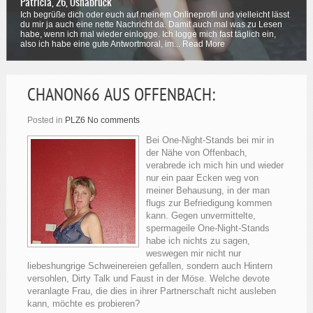
Patricia, 26, Osnabrück
Ich begrüße dich oder euch auf meinem Onlineprofil und vielleicht lässt
du mir ja auch eine nette Nachricht da. Damit auch mal was zu Lesen
habe, wenn ich mal wieder einlogge. Ich logge mich fast täglich ein,
also ich habe eine gute Antwortmoral, im...
Read More
CHANON66 AUS OFFENBACH:
Posted in
PLZ6
No comments
Bei One-Night-Stands bei mir in
der Nähe von Offenbach,
verabrede ich mich hin und wieder
nur ein paar Ecken weg von
meiner Behausung, in der man
flugs zur Befriedigung kommen
kann. Gegen unvermittelte,
spermageile One-Night-Stands
habe ich nichts zu sagen,
weswegen mir nicht nur
liebeshungrige Schweinereien gefallen, sondern auch Hintern
versohlen, Dirty Talk und Faust in der Möse. Welche devote
veranlagte Frau, die dies in ihrer Partnerschaft nicht ausleben
kann, möchte es probieren?