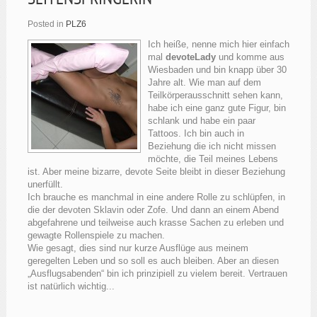
Posted in
PLZ6
Ich heiße, nenne mich hier einfach
mal
devoteLady
und komme aus
Wiesbaden und bin knapp über 30
Jahre alt. Wie man auf dem
Teilkörperausschnitt sehen kann,
habe ich eine ganz gute Figur, bin
schlank und habe ein paar
Tattoos. Ich bin auch in
Beziehung die ich nicht missen
möchte, die Teil meines Lebens
ist. Aber meine bizarre, devote Seite bleibt in dieser Beziehung
unerfüllt.
Ich brauche es manchmal in eine andere Rolle zu schlüpfen, in
die der devoten Sklavin oder Zofe. Und dann an einem Abend
abgefahrene und teilweise auch krasse Sachen zu erleben und
gewagte Rollenspiele zu machen.
Wie gesagt, dies sind nur kurze Ausflüge aus meinem
geregelten Leben und so soll es auch bleiben. Aber an diesen
„Ausflugsabenden“ bin ich prinzipiell zu vielem bereit. Vertrauen
ist natürlich wichtig...